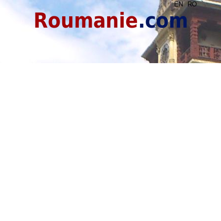
EN
RO
Roumanie
.com