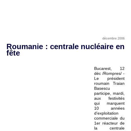
décembre 2006
Roumanie : centrale nucléaire en
fête
Bucarest, 12
déc /Rompres/ -
Le président
roumain Traian
Basescu
participe, mardi,
aux festivités
qui marquent
10 années
d’exploitation
commerciale du
1er réacteur de
la centrale