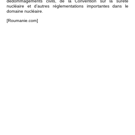
dédommagements civils, de la Convention sur la sûreté
nucléaire et d’autres réglementations importantes dans le
domaine nucléaire.
[Roumanie.com]