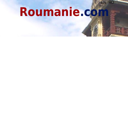
EN
RO
Roumanie
.com