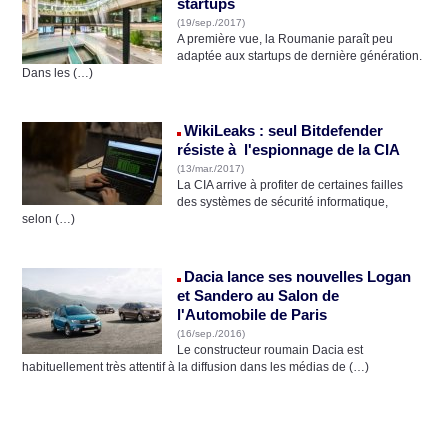
startups
(19/sep./2017)
A première vue, la Roumanie paraît peu
adaptée aux startups de dernière génération.
Dans les (…)
WikiLeaks : seul Bitdefender
résiste à l'espionnage de la CIA
(13/mar./2017)
La CIA arrive à profiter de certaines failles
des systèmes de sécurité informatique,
selon (…)
Dacia lance ses nouvelles Logan
et Sandero au Salon de
l'Automobile de Paris
(16/sep./2016)
Le constructeur roumain Dacia est
habituellement très attentif à la diffusion dans les médias de (…)