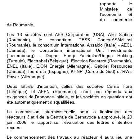
rapporte le
Ministère de
l’économie et
du commerce
de Roumanie.
Les 13 sociétés sont AES Corporation (USA), Alro Slatina
(Roumanie), le consortium TESS Conex-ASAM-Iasi
(Roumanie), le consortium international Ansaldo (Italie) - AECL
(Canada), le Consortium international Unit Investments
(Luxembourg) - Dogan Enerji Yatirimlari/Dogus Holding
(Turquie), Electrabel (Belgique), Electrica Bucarest (Roumanie),
ENEL (Italie), E.ON Energie (Allemagne), Gabriel Resources
(Canada), Iberdrola (Espagne), KHNP (Corée du Sud) et RWE
Power (Allemagne).
Deux lettres d’intention, celles des sociétés Cerna Hora
(Tchéquie) et AFEN (Roumanie), n’ont pas répondu aux
exigences de l’annonce initiale, et les sociétés en question ont
été automatiquement disqualifiées.
La commission interministérielle pour la finalisation des
réacteurs 3 et 4 de la Centrale de Cernavoda a approuvé, le 29
juin 2006, le rapport sur l’évaluation des lettres d’intention
reçues.
Le commencement des travaux au réacteur 4 aura lieu une