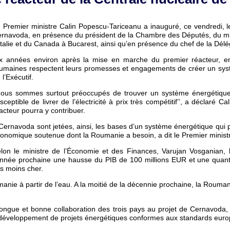
 Premier ministre Calin Popescu-Tariceanu a inauguré, ce vendredi, l
rnavoda, en présence du président de la Chambre des Députés, du mi
Italie et du Canada à Bucarest, ainsi qu’en présence du chef de la D
x années environ après la mise en marche du premier réacteur, en
umaines respectent leurs promesses et engagements de créer un systèm
 l’Exécutif.
Nous sommes surtout préoccupés de trouver un système énergétique
sceptible de livrer de l’électricité à prix très compétitif’’, a déclar
acteur pourra y contribuer.
Cernavoda sont jetées, ainsi, les bases d’un système énergétique qui po
onomique soutenue dont la Roumanie a besoin, a dit le Premier minist
lon le ministre de l’Économie et des Finances, Varujan Vosganian,
année prochaine une hausse du PIB de 100 millions EUR et une quantité
is moins cher.
oumanie à partir de l’eau. A la moitié de la décennie prochaine, la Roum
 longue et bonne collaboration des trois pays au projet de Cernavod
du développement de projets énergétiques conformes aux standards eur