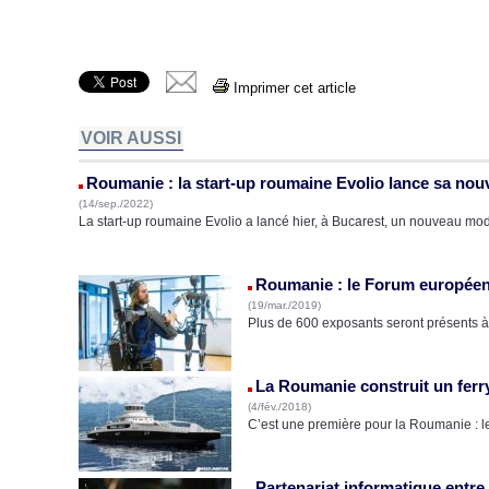
Imprimer cet article
VOIR AUSSI
Roumanie : la start-up roumaine Evolio lance sa nouv
(14/sep./2022)
La start-up roumaine Evolio a lancé hier, à Bucarest, un nouveau mod
Roumanie : le Forum européen 
(19/mar./2019)
Plus de 600 exposants seront présents à 
La Roumanie construit un ferr
(4/fév./2018)
C’est une première pour la Roumanie : l
Partenariat informatique entr