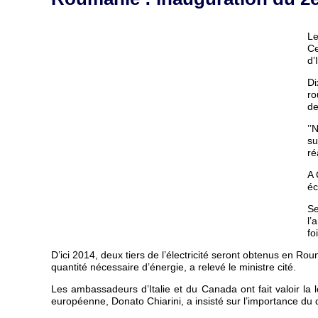
Le
Ce
d’
Di
ro
de
’’
su
ré
A 
éc
Se
l’
fo
D’ici 2014, deux tiers de l’électricité seront obtenus en R
quantité nécessaire d’énergie, a relevé le ministre cité.
Les ambassadeurs d’Italie et du Canada ont fait valoir la
européenne, Donato Chiarini, a insisté sur l’importance 