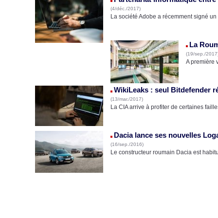
(4/déc./2017)
La société Adobe a récemment signé un 
La Rouma
(19/sep./2017
A première 
WikiLeaks : seul Bitdefender r
(13/mar./2017)
La CIA arrive à profiter de certaines fai
Dacia lance ses nouvelles Log
(16/sep./2016)
Le constructeur roumain Dacia est habitue