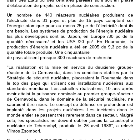
dans des États où des centrales pareilles sont soit en phase
d’élaboration de projets, soit en phase de construction.
Un nombre de 440 réacteurs nucléaires produisent de
l’électricité dans 31 pays et plus de 15 pays comptent sur
l’énergie atomique pour au moins 25 pc de l’électricité dont ils
ont besoin. Les systèmes de production de l’énergie nucléaire
les plus développés sont au Japon, en Europe /30 pc de la
quantité nécessaire/ et les USA /20 pc/. En Roumanie, la
production d’énergie nucléaire a été en 2005 de 9,3 pc de la
quantité totale produite. Une cinquantaine
de pays utilisent presque 300 réacteurs de recherche.
"La réalisation et la mise en service du deuxième groupe-
réacteur de la Cernavoda, dans les conditions établies par la
Stratégie de sécurité nucléaire, placeraient la Roumanie dans
le top des pays qui utilisent des installations nucléaires aux
standards mondiaux. Les actuelles réalisations, 10 ans après
avoir atteint la puissance nominale au premier groupe-réacteur
de Cernavoda, dans le domaine de la sécurité nucléaire, ne
sauraient être niées. Le concept de défense en profondeur est
implanté dans les projets nucléaires. Les incidents dans le
monde entier se passent très rarement dans ce secteur. Malgré
cela, les spécialistes ne doivent oublier jamais la catastrophe
nucléaire de Tchernobyl, produite le 26 avril 1986", a relevé
Vilmos Zsombori.