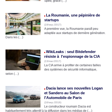
Sped, grâce (…)
La Roumanie, une pépinière de
startups
(19/sep./2017)
A première vue, la Roumanie paraît peu
adaptée aux startups de dernière génération.
Dans les (…)
WikiLeaks : seul Bitdefender
résiste à l'espionnage de la CIA
(13/mar./2017)
La CIA arrive à profiter de certaines failles
des systèmes de sécurité informatique,
selon (…)
Dacia lance ses nouvelles Logan
et Sandero au Salon de
l'Automobile de Paris
(16/sep./2016)
Le constructeur roumain Dacia est
habituellement très attentif à la diffusion dans les médias de (…)