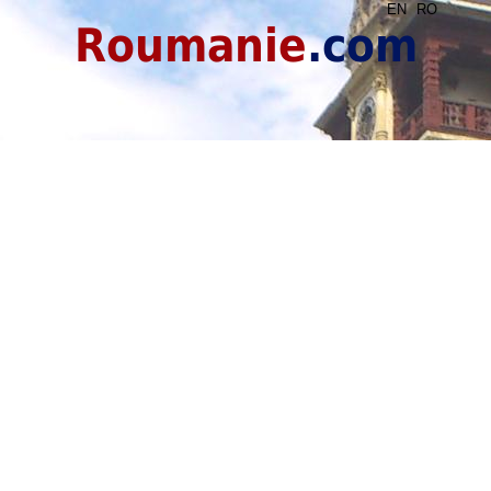
EN
RO
Roumanie
.com