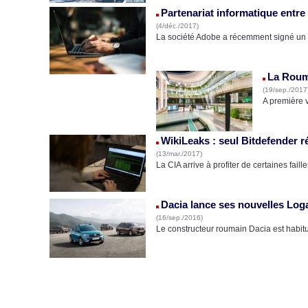
Partenariat informatique entr
(4/déc./2017)
La société Adobe a récemment signé un 
La Rouma
(19/sep./2017
A première 
WikiLeaks : seul Bitdefender r
(13/mar./2017)
La CIA arrive à profiter de certaines fai
Dacia lance ses nouvelles Log
(16/sep./2016)
Le constructeur roumain Dacia est habitue