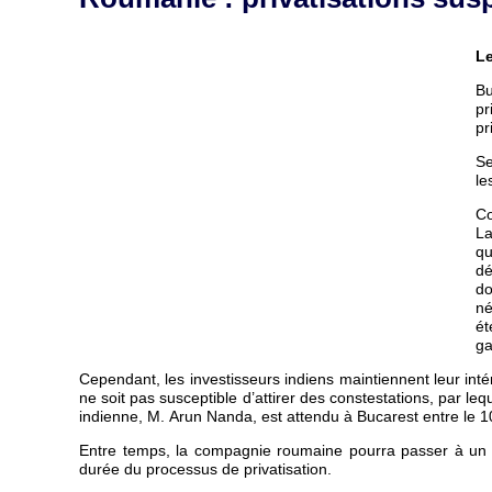
Le
Bu
pr
pr
Se
le
Co
La
qu
dé
do
né
ét
ga
Cependant, les investisseurs indiens maintiennent leur inté
ne soit pas susceptible d’attirer des constestations, par 
indienne, M. Arun Nanda, est attendu à Bucarest entre le 10 
Entre temps, la compagnie roumaine pourra passer à un am
durée du processus de privatisation.