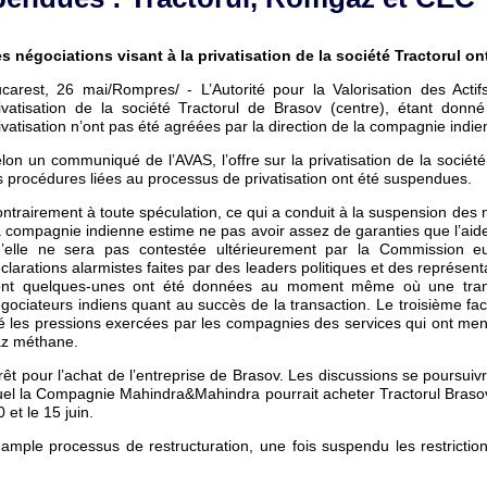
s négociations visant à la privatisation de la société Tractorul 
carest, 26 mai/Rompres/ - L’Autorité pour la Valorisation des Acti
ivatisation de la société Tractorul de Brasov (centre), étant donn
ivatisation n’ont pas été agréées par la direction de la compagnie in
lon un communiqué de l’AVAS, l’offre sur la privatisation de la société
s procédures liées au processus de privatisation ont été suspendues.
ntrairement à toute spéculation, ce qui a conduit à la suspension des nég
 compagnie indienne estime ne pas avoir assez de garanties que l’aide
’elle ne sera pas contestée ultérieurement par la Commission eur
clarations alarmistes faites par des leaders politiques et des représen
nt quelques-unes ont été données au moment même où une transac
gociateurs indiens quant au succès de la transaction. Le troisième fact
é les pressions exercées par les compagnies des services qui ont menac
z méthane.
rêt pour l’achat de l’entreprise de Brasov. Les discussions se poursuiv
lequel la Compagnie Mahindra&Mahindra pourrait acheter Tractorul Braso
et le 15 juin.
ple processus de restructuration, une fois suspendu les restriction