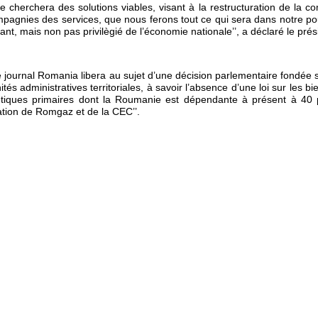
lle cherchera des solutions viables, visant à la restructuration de la c
pagnies des services, que nous ferons tout ce qui sera dans notre po
ant, mais non pas privilègié de l’économie nationale’’, a déclaré le pr
 journal Romania libera au sujet d’une décision parlementaire fondée s
tés administratives territoriales, à savoir l’absence d’une loi sur les b
tiques primaires dont la Roumanie est dépendante à présent à 40 pc
ation de Romgaz et de la CEC’’.