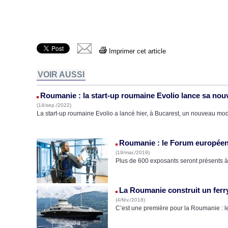
Imprimer cet article
VOIR AUSSI
Roumanie : la start-up roumaine Evolio lance sa nouv
(14/sep./2022)
La start-up roumaine Evolio a lancé hier, à Bucarest, un nouveau mod
Roumanie : le Forum européen 
(19/mar./2019)
Plus de 600 exposants seront présents à 
La Roumanie construit un ferr
(4/fév./2018)
C’est une première pour la Roumanie : l