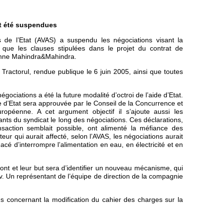
ont été suspendues
fs de l’Etat (AVAS) a suspendu les négociations visant la
é que les clauses stipulées dans le projet du contrat de
dienne Mahindra&Mahindra.
 Tractorul, rendue publique le 6 juin 2005, ainsi que toutes
ociations a été la future modalité d’octroi de l’aide d’Etat.
 d’Etat sera approuvée par le Conseil de la Concurrence et
opéenne. A cet argument objectif il s’ajoute aussi les
tants du syndicat le long des négociations. Ces déclarations,
tion semblait possible, ont alimenté la méfiance des
eur qui aurait affecté, selon l’AVAS, les négociations aurait
é d’interrompre l’alimentation en eau, en électricité et en
ront et leur but sera d’identifier un nouveau mécanisme, qui
v. Un représentant de l’équipe de direction de la compagnie
s concernant la modification du cahier des charges sur la