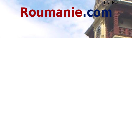
EN
RO
Roumanie
.com