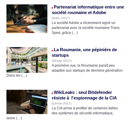
Partenariat informatique entre une
société roumaine et Adobe
(4/déc./2017)
La société Adobe a récemment signé un
partenariat avec la société roumaine Trans
Sped, grâce (…)
La Roumanie, une pépinière de
startups
(19/sep./2017)
A première vue, la Roumanie paraît peu
adaptée aux startups de dernière génération.
Dans les (…)
WikiLeaks : seul Bitdefender
résiste à l'espionnage de la CIA
(13/mar./2017)
La CIA arrive à profiter de certaines failles
des systèmes de sécurité informatique,
selon (…)