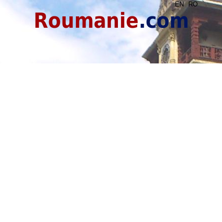
EN
RO
Roumanie
.com