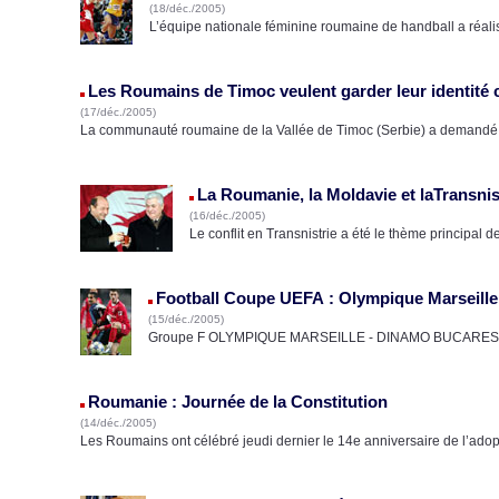
(18/déc./2005)
L’équipe nationale féminine roumaine de handball a réali
Les Roumains de Timoc veulent garder leur identité c
(17/déc./2005)
La communauté roumaine de la Vallée de Timoc (Serbie) a demandé 
La Roumanie, la Moldavie et laTransnis
(16/déc./2005)
Le conflit en Transnistrie a été le thème principal 
Football Coupe UEFA : Olympique Marseille
(15/déc./2005)
Groupe F OLYMPIQUE MARSEILLE - DINAMO BUCAREST 2-1 (
Roumanie : Journée de la Constitution
(14/déc./2005)
Les Roumains ont célébré jeudi dernier le 14e anniversaire de l’adop