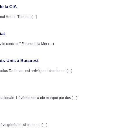
de la CIA
onal Herald Tribune, (…)
iat
v le concept " Forum de la Mer (…)
ats-Unis à Bucarest
olas Taubman, est arrivé jeudi dernier en (…)
nationale. L’événement a été marqué par des (…)
rève générale, si bien que (…)