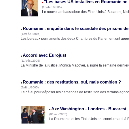
"Les bases US installées en Roumanie ne
(13/déc./2005)
Le nouvel ambassadeur des Etats-Unis à Bucarest, Nich
Roumanie : enquête dans le scandale des prisons de
(12/déc./2005)
Les bureaux permanents des deux Chambres du Parlement ont approu
Accord avec Eurojust
(11/déc./2005)
La Ministre de la justice, Monica Macovei, a signé la semaine dernièr
Roumanie : des restitutions, oui, mais combien ?
(9/déc./2005)
Le délai pour déposer les demandes de restitution des terrains agrico
Axe Washington - Londres - Bucarest,
(8/déc./2005)
La Roumanie et les Etats-Unis ont conclu mardi à