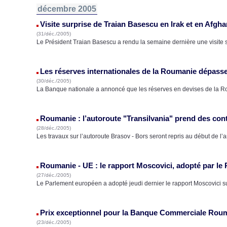
décembre 2005
Visite surprise de Traian Basescu en Irak et en Afgha
(31/déc./2005)
Le Président Traian Basescu a rendu la semaine dernière une visite 
Les réserves internationales de la Roumanie dépasse
(30/déc./2005)
La Banque nationale a annoncé que les réserves en devises de la Ro
Roumanie : l’autoroute "Transilvania" prend des con
(28/déc./2005)
Les travaux sur l’autoroute Brasov - Bors seront repris au début de 
Roumanie - UE : le rapport Moscovici, adopté par le
(27/déc./2005)
Le Parlement européen a adopté jeudi dernier le rapport Moscovici su
Prix exceptionnel pour la Banque Commerciale Rou
(23/déc./2005)