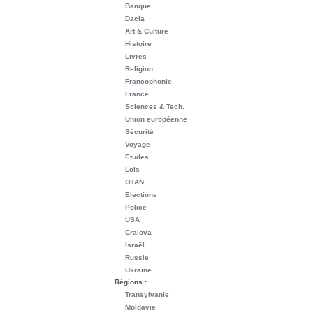
Banque
Dacia
Art & Culture
Histoire
Livres
Religion
Francophonie
France
Sciences & Tech.
Union européenne
Sécurité
Voyage
Etudes
Lois
OTAN
Elections
Police
USA
Craiova
Israël
Russie
Ukraine
Régions :
Transylvanie
Moldavie