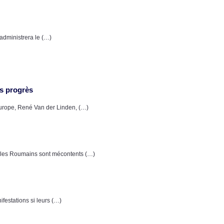
administrera le (…)
es progrès
Europe, René Van der Linden, (…)
, les Roumains sont mécontents (…)
festations si leurs (…)