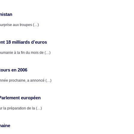
nistan
surprise aux troupes (…)
nt 18 milliards d’euros
umanie à la fin du mois de (…)
tours en 2006
l’année prochaine, a annoncé (…)
 Parlement européen
r la préparation de la (…)
maine