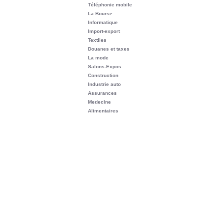
Téléphonie mobile
La Bourse
Informatique
Import-export
Textiles
Douanes et taxes
La mode
Salons-Expos
Construction
Industrie auto
Assurances
Medecine
Alimentaires