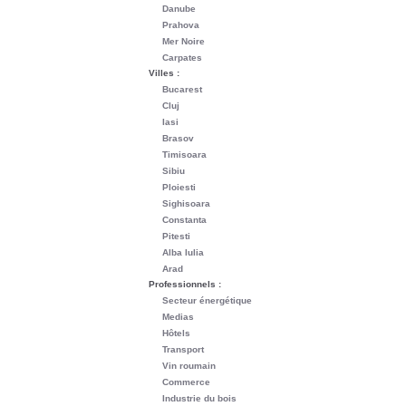
Danube
Prahova
Mer Noire
Carpates
Villes :
Bucarest
Cluj
Iasi
Brasov
Timisoara
Sibiu
Ploiesti
Sighisoara
Constanta
Pitesti
Alba Iulia
Arad
Professionnels :
Secteur énergétique
Medias
Hôtels
Transport
Vin roumain
Commerce
Industrie du bois