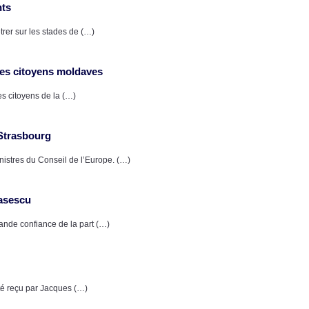
nts
trer sur les stades de (…)
les citoyens moldaves
es citoyens de la (…)
 Strasbourg
istres du Conseil de l’Europe. (…)
Basescu
rande confiance de la part (…)
été reçu par Jacques (…)