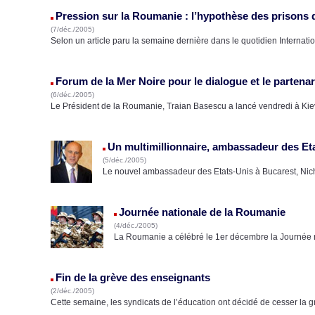
Pression sur la Roumanie : l’hypothèse des prisons 
(7/déc./2005)
Selon un article paru la semaine dernière dans le quotidien Internati
Forum de la Mer Noire pour le dialogue et le partenar
(6/déc./2005)
Le Président de la Roumanie, Traian Basescu a lancé vendredi à Kie
Un multimillionnaire, ambassadeur des Et
(5/déc./2005)
Le nouvel ambassadeur des Etats-Unis à Bucarest, Nich
Journée nationale de la Roumanie
(4/déc./2005)
La Roumanie a célébré le 1er décembre la Journée 
Fin de la grève des enseignants
(2/déc./2005)
Cette semaine, les syndicats de l’éducation ont décidé de cesser la g